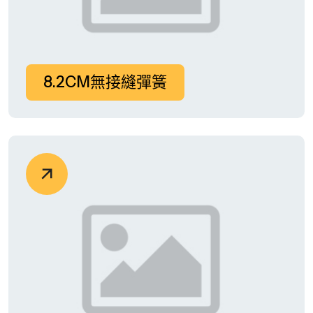
8.2CM無接縫彈簧