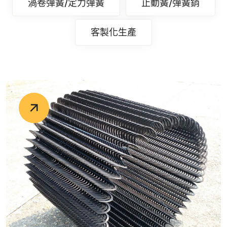
渦卷彈簧/定力彈簧
止動簧/彈簧銷
客製化生產