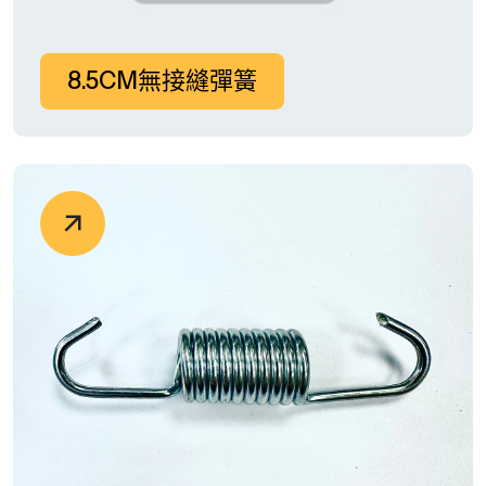
8.5CM無接縫彈簧