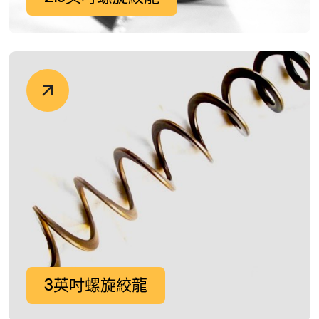
3英吋螺旋絞龍