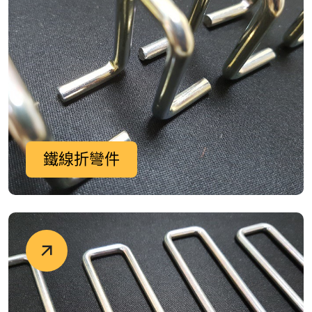
鐵線折彎件