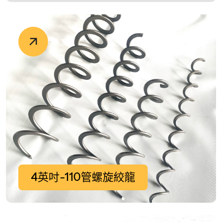
4英吋-110管螺旋絞龍