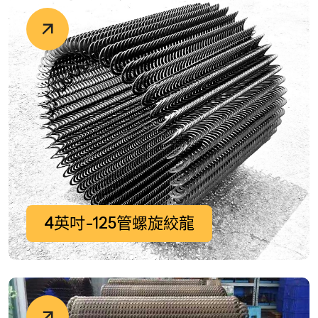
4英吋-125管螺旋絞龍