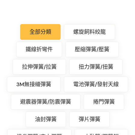
全部分類
螺旋飼料絞龍
鐵線折彎件
壓縮彈簧/壓簧
拉伸彈簧/拉簧
扭力彈簧/扭簧
3M無接縫彈簧
電池彈簧/發射天線
避震器彈簧/防震彈簧
捲門彈簧
油封彈簧
彈片彈簧