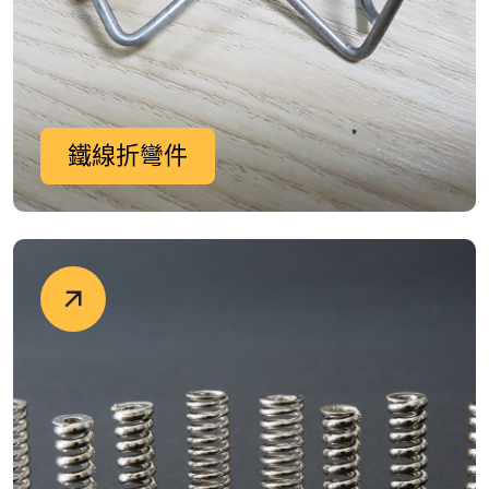
鐵線折彎件