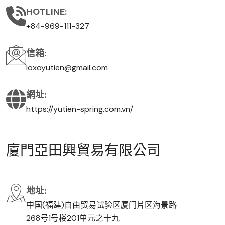
HOTLINE:
+84-969-111-327
信箱:
loxoyutien@gmail.com
網址:
https://yutien-spring.com.vn/
廈
門
亞
田
興
貿
易
有
限
公
司
地址:
中国(福建)自由贸易试验区厦门片区海景路
268号1号楼201单元之十九