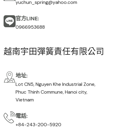
yuchun_spring@yahoo.com
官方LINE:
0966953688
越
南
宇
田
彈
簧
責
任
有
限
公
司
地址:
Lot CN5, Nguyen Khe Industrial Zone,
Phuc Thinh Commune, Hanoi city,
Vietnam
電話:
+84-243-200-5920