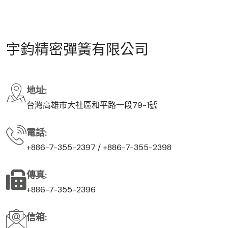
宇
鈞
精
密
彈
簧
有
限
公
司
地址:
台灣高雄市大社區和平路一段79-1號
電話:
+886-7-355-2397 / +886-7-355-2398
傳真:
+886-7-355-2396
信箱: