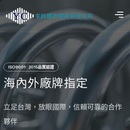
客製化專業承製
專注品質，精密且穩定
ISO9001 : 2015品質認證
客製化專業承製
專注品質，精密且穩定
0.05MM起彈簧產品生
40餘年彈簧專業經
海內外廠牌指定
0.05MM起彈簧產品生
40餘年彈簧專業經
產
驗、17年在地深耕
產
驗、17年在地深耕
立足台灣，放眼國際，信賴可靠的合作
壓縮彈簧、拉力彈簧、扭力彈簧、鐵線
秩序立根，彈簧立業 ; 實、懇、勤、穩，
夥伴
壓縮彈簧、拉力彈簧、扭力彈簧、鐵線
秩序立根，彈簧立業 ; 實、懇、勤、穩，