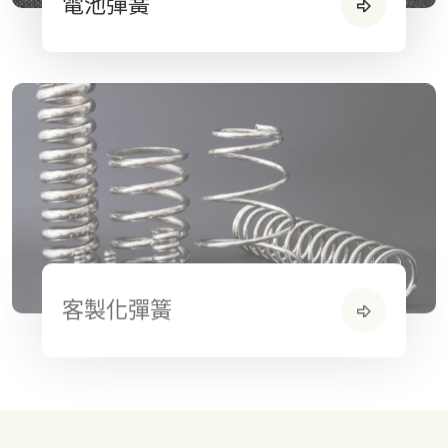
電池彈簧
客製化彈簧