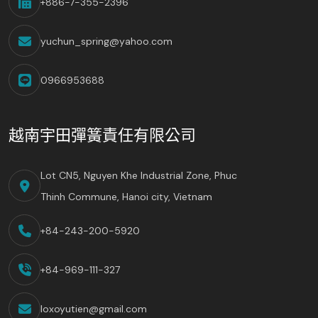
+886-7-355-2396
yuchun_spring@yahoo.com
0966953688
越南宇田彈簧責任有限公司
Lot CN5, Nguyen Khe Industrial Zone, Phuc
Thinh Commune, Hanoi city, Vietnam
+84-243-200-5920
+84-969-111-327
loxoyutien@gmail.com