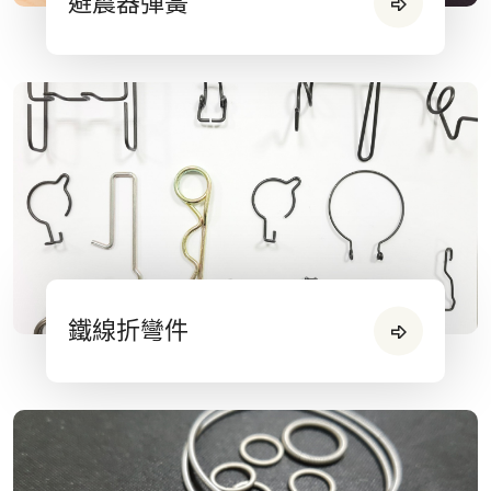
避震器彈簧
鐵線折彎件