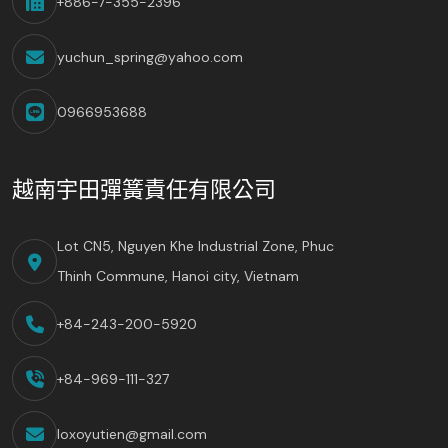
+886-7-355-2396
yuchun_spring@yahoo.com
0966953688
越南宇田彈簧責任有限公司
Lot CN5, Nguyen Khe Industrial Zone, Phuc
Thinh Commune, Hanoi city, Vietnam
+84-243-200-5920
+84-969-111-327
loxoyutien@gmail.com