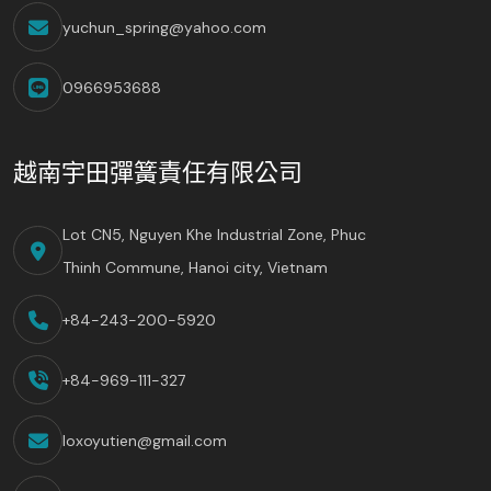
yuchun_spring@yahoo.com
0966953688
越南宇田彈簧責任有限公司
Lot CN5, Nguyen Khe Industrial Zone, Phuc
Thinh Commune, Hanoi city, Vietnam
+84-243-200-5920
+84-969-111-327
loxoyutien@gmail.com